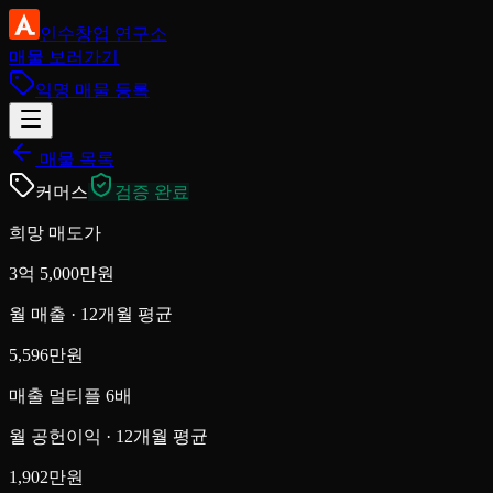
인수창업 연구소
매물 보러가기
익명 매물 등록
매물 목록
커머스
검증 완료
희망 매도가
3억 5,000만원
월 매출
· 12개월 평균
5,596만원
매출 멀티플
6배
월 공헌이익
· 12개월 평균
1,902만원